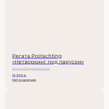
Регата ProYachting
«Нетворкинг под парусом»
Яхт-клуб Royal Yacht Club
10 000
р.
Нет в наличии